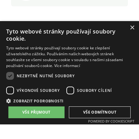
×
Tyto webové stránky používají soubory
cookie.
Tyto webové stránky používají soubory cookie ke zlepšení
uživatelského zážitku. Používáním našich webových stránek
souhlasíte se všemi soubory cookie v souladu s našimi zásadami
používání souborů cookie.
Více informací
NEZBYTNĚ NUTNÉ SOUBORY
ZAT a.s.
email:
zat@zat.cz
VÝKONOVÉ SOUBORY
SOUBORY CÍLENÍ
telefon:
+420 318 652 111
telefon:
+420 377 438 111
ZOBRAZIT PODROBNOSTI
VŠE PŘIJMOUT
VŠE ODMÍTNOUT
Pobočky:
POWERED BY COOKIESCRIPT
Příbram, K Podlesí 541
Plzeň, Písecká 16
Benešov, Jana Nohy 1441