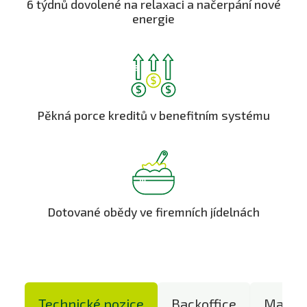
6 týdnů dovolené na relaxaci a načerpání nové
energie
Pěkná porce kreditů v benefitním systému
Dotované obědy ve firemních jídelnách
Technické pozice
Backoffice
Manaže