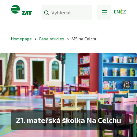
EN
CZ
Homepage
Case studies
MS na Celchu
21. mateřská školka Na Celchu