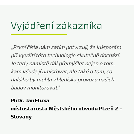
Vyjádření zákazníka
„
První čísla nám zatím potvrzují, že k úsporám
při využití této technologie skutečně dochází.
Je tedy namístě dál přemýšlet nejen o tom,
kam všude jí umisťovat, ale také o tom, co
dalšího by mohla z hlediska provozu našich
budov monitorovat.
“
PhDr. Jan Fluxa
místostarosta Městského obvodu Plzeň 2 –
Slovany