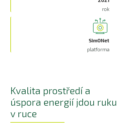
2021
rok
SimONet
platforma
Kvalita prostředí a
úspora energií jdou ruku
v ruce