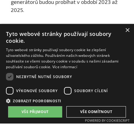
generátorů budou probíhat v období 2023 až
2025.
×
Tyto webové stránky používají soubory
cookie.
Tyto webové stránky používají soubory cookie ke zlepšení
uživatelského zážitku. Používáním našich webových stránek
souhlasíte se všemi soubory cookie v souladu s našimi zásadami
používání souborů cookie.
Více informací
NEZBYTNĚ NUTNÉ SOUBORY
ZAT a.s.
VÝKONOVÉ SOUBORY
SOUBORY CÍLENÍ
email:
zat@zat.cz
ZOBRAZIT PODROBNOSTI
telefon:
+420 318 652 111
telefon:
+420 377 438 111
VŠE PŘIJMOUT
VŠE ODMÍTNOUT
POWERED BY COOKIESCRIPT
Pobočky:
Příbram, K Podlesí 541