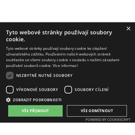
×
Tyto webové stránky používají soubory
cookie.
Tyto webové stránky používají soubory cookie ke zlepšení
uživatelského zážitku. Používáním našich webových stránek
souhlasíte se všemi soubory cookie v souladu s našimi zásadami
používání souborů cookie.
Více informací
NEZBYTNĚ NUTNÉ SOUBORY
ZAT a.s.
VÝKONOVÉ SOUBORY
SOUBORY CÍLENÍ
email:
zat@zat.cz
ZOBRAZIT PODROBNOSTI
telefon:
+420 318 652 111
telefon:
+420 377 438 111
VŠE PŘIJMOUT
VŠE ODMÍTNOUT
POWERED BY COOKIESCRIPT
Pobočky: