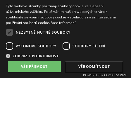
Tyto webové stránky používají soubory cookie ke zlepšení
uživatelského zážitku. Používáním našich webových stránek
souhlasíte se všemi soubory cookie v souladu s našimi zásadami
používání souborů cookie.
Více informací
NEZBYTNĚ NUTNÉ SOUBORY
ZAT a.s.
email:
zat@zat.cz
VÝKONOVÉ SOUBORY
SOUBORY CÍLENÍ
telefon:
+420 318 652 111
telefon:
+420 377 438 111
ZOBRAZIT PODROBNOSTI
VŠE PŘIJMOUT
VŠE ODMÍTNOUT
Pobočky:
POWERED BY COOKIESCRIPT
Příbram, K Podlesí 541
Plzeň, Písecká 16
Benešov, Jana Nohy 1441