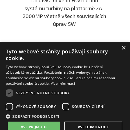
Dodávka nového HW řídicího
systému turbíny na platformě ZAT
2000MP včetně všech souvisejících
úprav SW
×
Tyto webové stránky používají soubory
cookie.
Tyto webové stránky používají soubory cookie ke zlepšení
uživatelského zážitku. Používáním našich webových stránek
souhlasíte se všemi soubory cookie v souladu s našimi zásadami
používání souborů cookie.
Více informací
NEZBYTNĚ NUTNÉ SOUBORY
ZAT a.s.
VÝKONOVÉ SOUBORY
SOUBORY CÍLENÍ
email:
zat@zat.cz
ZOBRAZIT PODROBNOSTI
telefon:
+420 318 652 111
telefon:
+420 377 438 111
VŠE PŘIJMOUT
VŠE ODMÍTNOUT