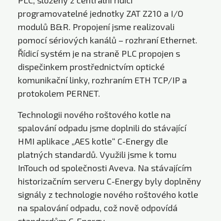
programovatelné jednotky ZAT Z210 a I/O
modulů B&R. Propojení jsme realizovali
pomocí sériových kanálů – rozhraní Ethernet.
Řídicí systém je na straně PLC propojen s
dispečinkem prostřednictvím optické
komunikační linky, rozhraním ETH TCP/IP a
protokolem PERNET.
Technologii nového roštového kotle na
spalování odpadu jsme doplnili do stávající
HMI aplikace „AES kotle“ C-Energy dle
platných standardů. Využili jsme k tomu
InTouch od společnosti Aveva. Na stávajícím
historizačním serveru C-Energy byly doplněny
signály z technologie nového roštového kotle
na spalování odpadu, což nově odpovídá
standardům C-Energy.