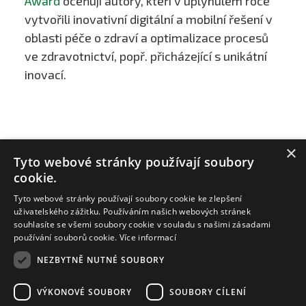
Award
oceňují autory, kteří v uplynulém roce
vytvořili inovativní digitální a mobilní řešení v
oblasti péče o zdraví a optimalizace procesů
ve zdravotnictví, popř. přicházející s unikátní
inovací.
×
Tyto webové stránky používají soubory
cookie.
Tyto webové stránky používají soubory cookie ke zlepšení
uživatelského zážitku. Používáním našich webových stránek
souhlasíte se všemi soubory cookie v souladu s našimi zásadami
používání souborů cookie.
Více informací
NEZBYTNĚ NUTNÉ SOUBORY
ZAT a.s.
email:
zat@zat.cz
VÝKONOVÉ SOUBORY
SOUBORY CÍLENÍ
telefon:
+420 318 652 111