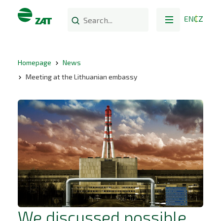
EN
CZ
Homepage
News
Meeting at the Lithuanian embassy
We discussed possible