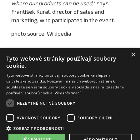
where our products can be used,
" says
František Kural, director of sales and
marketing, who participated in the event.
photo source: Wikipedia
×
Tyto webové stránky používají soubory
cookie.
Tyto webové stránky používají soubory cookie ke zlepšení
uživatelského zážitku. Používáním našich webových stránek
souhlasíte se všemi soubory cookie v souladu s našimi zásadami
používání souborů cookie.
Více informací
NEZBYTNĚ NUTNÉ SOUBORY
ZAT a.s.
VÝKONOVÉ SOUBORY
SOUBORY CÍLENÍ
email:
zat@zat.cz
ZOBRAZIT PODROBNOSTI
phone number::
+420 318 652 111
phone number::
+420 377 438 111
VŠE PŘIJMOUT
VŠE ODMÍTNOUT