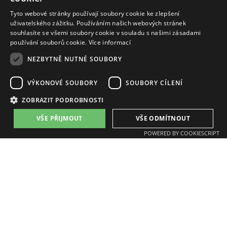
Tyto webové stránky používají soubory cookie ke zlepšení
uživatelského zážitku. Používáním našich webových stránek
souhlasíte se všemi soubory cookie v souladu s našimi zásadami
používání souborů cookie.
Více informací
NEZBYTNĚ NUTNÉ SOUBORY
ZAT a.s.
email:
zat@zat.cz
VÝKONOVÉ SOUBORY
SOUBORY CÍLENÍ
phone number::
+420 318 652 111
phone number::
+420 377 438 111
ZOBRAZIT PODROBNOSTI
VŠE PŘIJMOUT
VŠE ODMÍTNOUT
Branches:
POWERED BY COOKIESCRIPT
Příbram, K Podlesí 541
Plzeň, Písecká 16
Benešov, Jana Nohy 1441