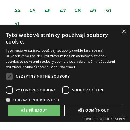
44
45
46
47
48
49
50
51
×
Tyto webové stránky používají soubory
cookie.
Tyto webové stránky používají soubory cookie ke zlepšení
uživatelského zážitku. Používáním našich webových stránek
souhlasíte se všemi soubory cookie v souladu s našimi zásadami
používání souborů cookie.
Více informací
NEZBYTNĚ NUTNÉ SOUBORY
ZAT a.s.
email:
zat@zat.cz
VÝKONOVÉ SOUBORY
SOUBORY CÍLENÍ
phone number::
+420 318 652 111
phone number::
+420 377 438 111
ZOBRAZIT PODROBNOSTI
VŠE PŘIJMOUT
VŠE ODMÍTNOUT
Branches:
POWERED BY COOKIESCRIPT
Příbram, K Podlesí 541
Plzeň, Písecká 16