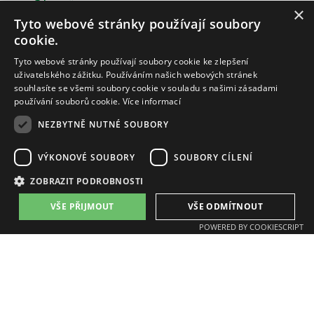
×
Tyto webové stránky používají soubory
cookie.
Tyto webové stránky používají soubory cookie ke zlepšení
uživatelského zážitku. Používáním našich webových stránek
souhlasíte se všemi soubory cookie v souladu s našimi zásadami
používání souborů cookie.
Více informací
NEZBYTNĚ NUTNÉ SOUBORY
ZAT a.s.
email:
zat@zat.cz
VÝKONOVÉ SOUBORY
SOUBORY CÍLENÍ
phone number::
+420 318 652 111
phone number::
+420 377 438 111
ZOBRAZIT PODROBNOSTI
VŠE PŘIJMOUT
VŠE ODMÍTNOUT
Branches:
POWERED BY COOKIESCRIPT
Příbram, K Podlesí 541
Plzeň, Písecká 16
Benešov, Jana Nohy 1441